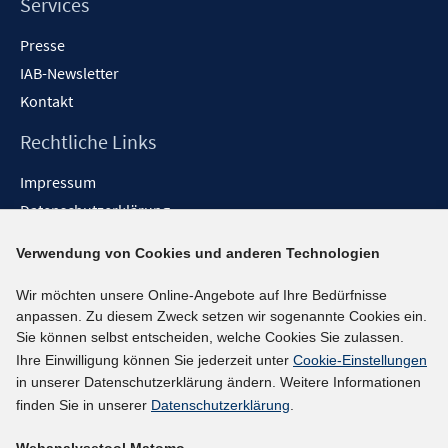
Services
Presse
IAB-Newsletter
Kontakt
Rechtliche Links
Impressum
Datenschutzerklärung
Erklärung zur Barrierefreiheit
Verwendung von Cookies und anderen Technologien
Barrieren melden
Wir möchten unsere Online-Angebote auf Ihre Bedürfnisse
Social-Media-Kanäle
anpassen. Zu diesem Zweck setzen wir sogenannte Cookies ein.
Sie können selbst entscheiden, welche Cookies Sie zulassen.
BlueSky
Ihre Einwilligung können Sie jederzeit unter
Cookie-Einstellungen
YouTube
in unserer Datenschutzerklärung ändern. Weitere Informationen
LinkedIn
finden Sie in unserer
Datenschutzerklärung
.
XING