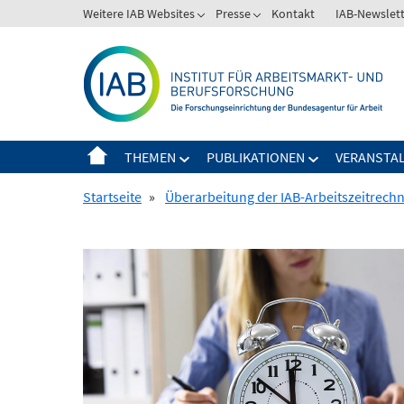
Springe
Weitere IAB Websites
Presse
Kontakt
IAB-Newslet
zum
Inhalt
THEMEN
PUBLIKATIONEN
VERANSTA
Startseite
»
Überarbeitung der IAB-Arbeitszeitrech