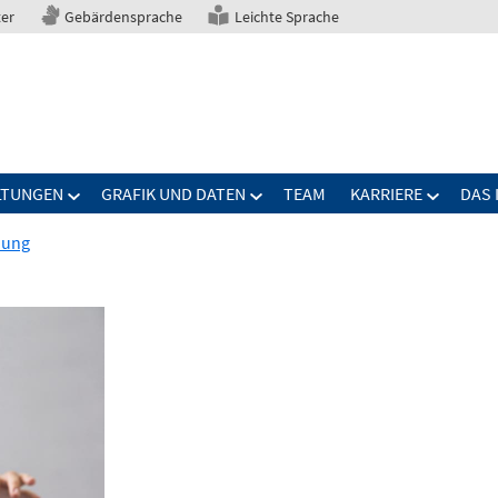
ter
Gebärdensprache
Leichte Sprache
LTUNGEN
GRAFIK UND DATEN
TEAM
KARRIERE
DAS 
nung