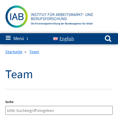
Springe
zum
Inhalt
Suchen nach:
≡
English
Menü
✘
Startseite
»
Team
Team
Suche