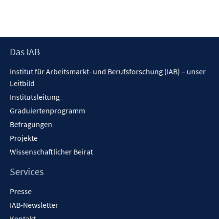
Footer
Das IAB
Inhalt
Institut für Arbeitsmarkt- und Berufsforschung (IAB) – unser
Leitbild
Institutsleitung
Graduiertenprogramm
Befragungen
Projekte
Wissenschaftlicher Beirat
Services
Presse
IAB-Newsletter
Kontakt