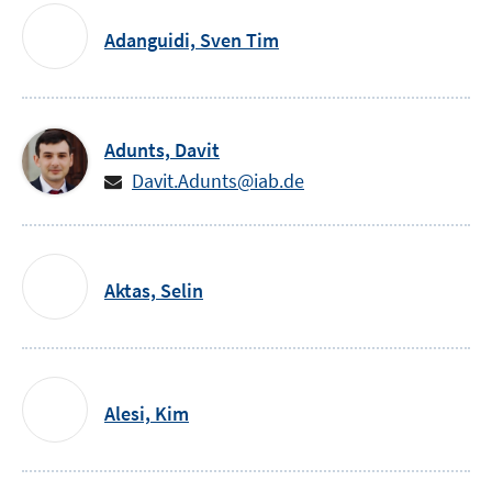
Adanguidi,
Sven Tim
Adunts,
Davit
Davit.Adunts@iab.de
Aktas,
Selin
Alesi,
Kim