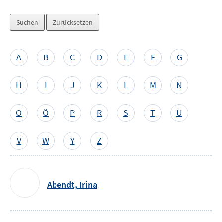
Auswahl
per
A
B
C
D
E
F
G
Buchstabe
überspringen
H
I
J
K
L
M
N
O
Ö
P
R
S
T
U
V
W
Y
Z
Abendt,
Irina