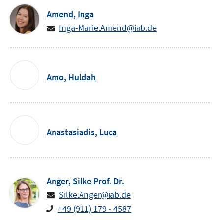
Amend,
Inga
Inga-Marie.Amend@iab.de
Amo,
Huldah
Anastasiadis,
Luca
Anger,
Silke
Prof. Dr.
Silke.Anger@iab.de
+49 (911) 179 - 4587