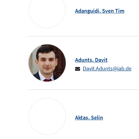
Adanguidi,
Sven Tim
Adunts,
Davit
Davit.Adunts@iab.de
Aktas,
Selin