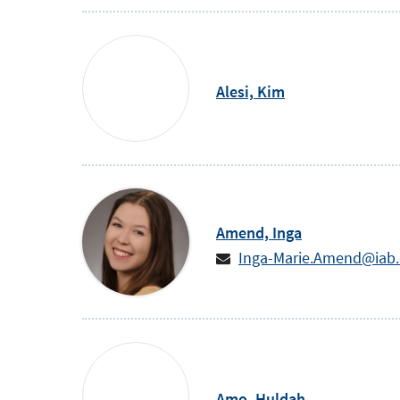
Alesi,
Kim
Amend,
Inga
Inga-Marie.Amend@iab
Amo,
Huldah