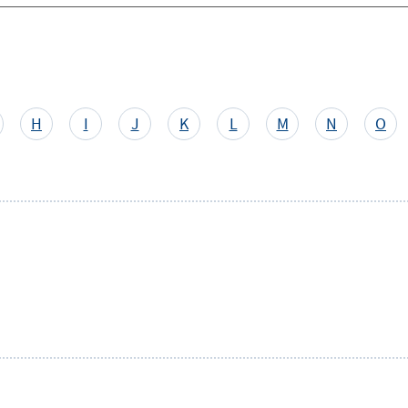
H
I
J
K
L
M
N
O