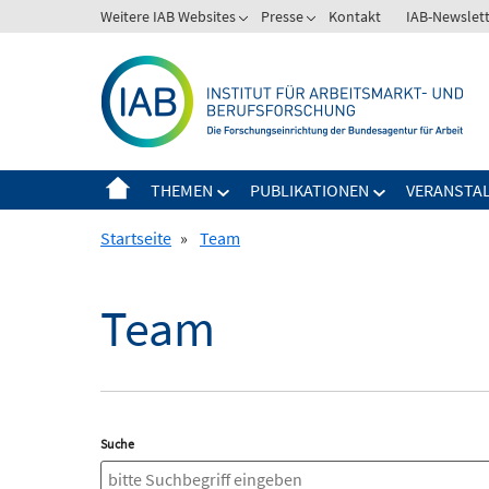
Springe
Weitere IAB Websites
Presse
Kontakt
IAB-Newslet
zum
Inhalt
THEMEN
PUBLIKATIONEN
VERANSTA
Startseite
»
Team
Team
Suche