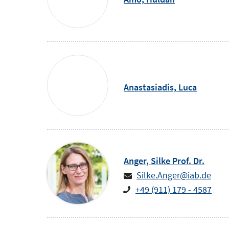
Anastasiadis,
Luca
Anger,
Silke
Prof. Dr.
Silke.Anger@iab.de
+49 (911) 179 - 4587