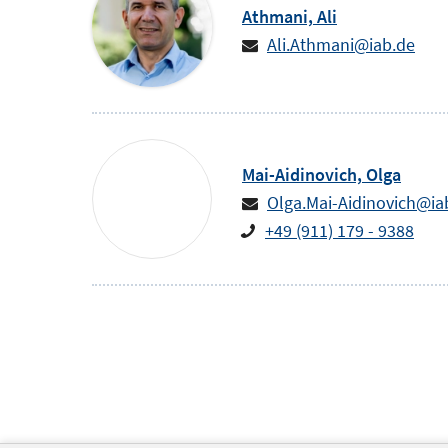
Athmani,
Ali
Ali.Athmani@iab.de
Mai-Aidinovich,
Olga
Olga.Mai-Aidinovich@ia
+49 (911) 179 - 9388