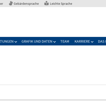
ter
Gebärdensprache
Leichte Sprache
LTUNGEN
GRAFIK UND DATEN
TEAM
KARRIERE
DAS 