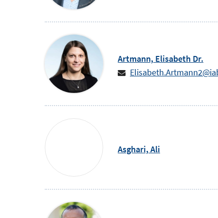
Artmann,
Elisabeth
Dr.
Elisabeth.Artmann2@ia
Asghari,
Ali