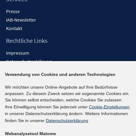
Presse
IAB-Newsletter
Kontakt
Rechtliche Links
Impressum
Datenschutzerklärung
Erklärung zur Barrierefreiheit
Verwendung von Cookies und anderen Technologien
Barrieren melden
Wir möchten unsere Online-Angebote auf Ihre Bedürfnisse
Social-Media-Kanäle
anpassen. Zu diesem Zweck setzen wir sogenannte Cookies ein.
Sie können selbst entscheiden, welche Cookies Sie zulassen.
BlueSky
Ihre Einwilligung können Sie jederzeit unter
Cookie-Einstellungen
YouTube
in unserer Datenschutzerklärung ändern. Weitere Informationen
LinkedIn
finden Sie in unserer
Datenschutzerklärung
.
XING
Webanalysetool Matomo