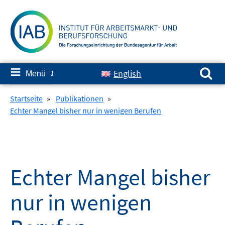
Springe
zum
Inhalt
Suchen nach:
≡
English
Menü
✘
Startseite
»
Publikationen
»
Echter Mangel bisher nur in wenigen Berufen
Echter Mangel bisher
nur in wenigen