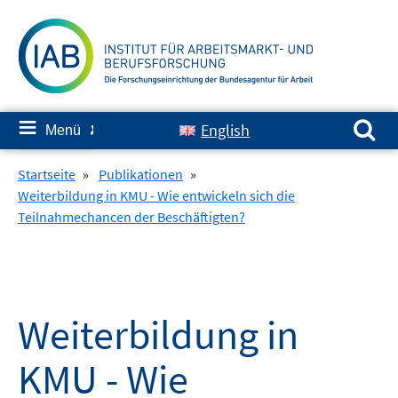
Springe
zum
Inhalt
Suchen nach:
≡
English
Menü
✘
Startseite
»
Publikationen
»
Weiterbildung in KMU - Wie entwickeln sich die
Teilnahmechancen der Beschäftigten?
Weiterbildung in
KMU - Wie