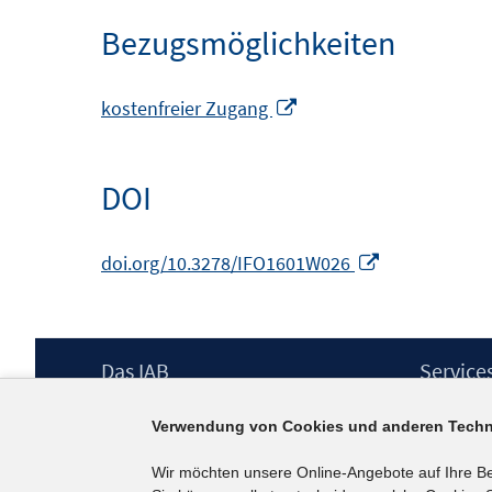
Bezugsmöglichkeiten
In
kostenfreier Zugang
neuem
Fenster
DOI
öffnen
In
doi.org/10.3278/IFO1601W026
neuem
Fenster
öffnen
Footer
Das IAB
Service
Inhalt
Institut für Arbeitsmarkt- und
Presse
Verwendung von Cookies und anderen Techn
Berufsforschung (IAB) – unser Leitbild
IAB-Newsl
Institutsleitung
Kontakt
Wir möchten unsere Online-Angebote auf Ihre B
Graduiertenprogramm