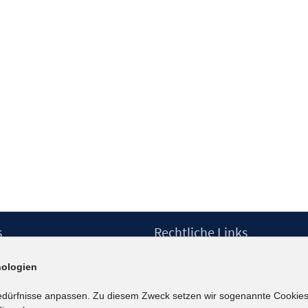
s
Rechtliche Links
Impressum
ologien
etter
Datenschutzerklärung
Erklärung zur Barrierefreiheit
edürfnisse anpassen. Zu diesem Zweck setzen wir sogenannte Cookies