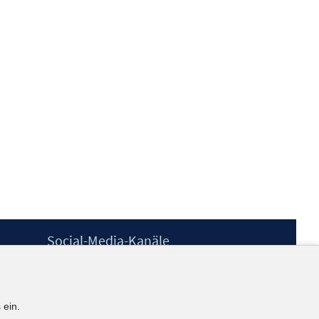
Social-Media-Kanäle
BlueSky
YouTube
LinkedIn
 ein.