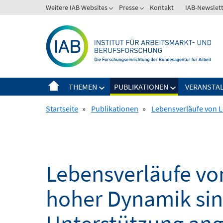
Springe
Weitere IAB Websites
Presse
Kontakt
IAB-Newslet
zum
Inhalt
THEMEN
PUBLIKATIONEN
VERANSTA
Startseite
»
Publikationen
»
Lebensverläufe von L
Lebensverläufe von
hoher Dynamik sind