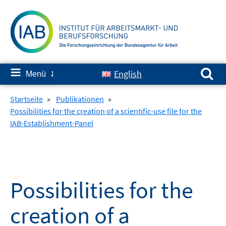
Springe
zum
Inhalt
Suchen nach:
≡
English
Menü
✘
Startseite
»
Publikationen
»
Possibilities for the creation of a scientific-use file for the
IAB-Establishment-Panel
Possibilities for the
creation of a