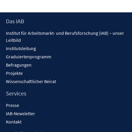
Footer
Das IAB
Inhalt
Institut für Arbeitsmarkt- und Berufsforschung (IAB) – unser
Leitbild
Institutsleitung
Graduiertenprogramm
Befragungen
Projekte
Wissenschaftlicher Beirat
Services
Presse
IAB-Newsletter
Kontakt