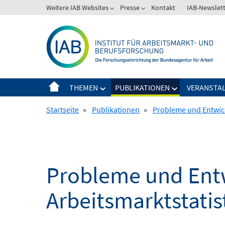
Springe
Weitere IAB Websites
Presse
Kontakt
IAB-Newslet
zum
Inhalt
THEMEN
PUBLIKATIONEN
VERANSTA
Startseite
»
Publikationen
»
Probleme und Entwick
Probleme und Ent
Arbeitsmarktstatis