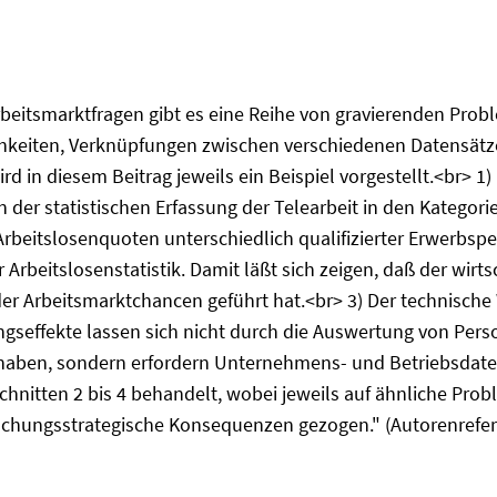
beitsmarktfragen gibt es eine Reihe von gravierenden Proble
keiten, Verknüpfungen zwischen verschiedenen Datensätzen
rd in diesem Beitrag jeweils ein Beispiel vorgestellt.<br> 
in der statistischen Erfassung der Telearbeit in den Katego
Arbeitslosenquoten unterschiedlich qualifizierter Erwerbsp
 Arbeitslosenstatistik. Damit läßt sich zeigen, daß der wir
r Arbeitsmarktchancen geführt hat.<br> 3) Der technische
effekte lassen sich nicht durch die Auswertung von Perso
ben, sondern erfordern Unternehmens- und Betriebsdaten
hnitten 2 bis 4 behandelt, wobei jeweils auf ähnliche Pro
rschungsstrategische Konsequenzen gezogen." (Autorenrefer