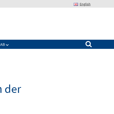
English
Suchen nach:
IAB
 der