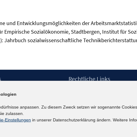
e und Entwicklungsmöglichkeiten der Arbeitsmarktstatistik. 
ür Empirische Sozialökonomie, Stadtbergen, Institut für So
8): Jahrbuch sozialwissenschaftliche Technikberichterstatt
s
Rechtliche Links
Impressum
ologien
etter
Datenschutzerklärung
Erklärung zur Barrierefreiheit
edürfnisse anpassen. Zu diesem Zweck setzen wir sogenannte Cookies
Barrieren melden
ie zulassen.
ie-Einstellungen
in unserer Datenschutzerklärung ändern. Weitere Info