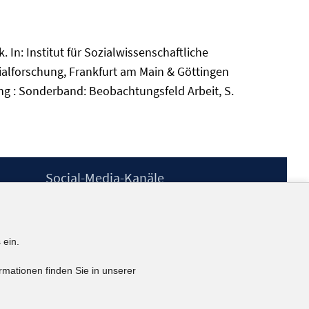
In: Institut für Sozialwissenschaftliche
zialforschung, Frankfurt am Main & Göttingen
ung : Sonderband: Beobachtungsfeld Arbeit, S.
Social-Media-Kanäle
BlueSky
YouTube
LinkedIn
 ein.
XING
kununu
rmationen finden Sie in unserer
Netiquette