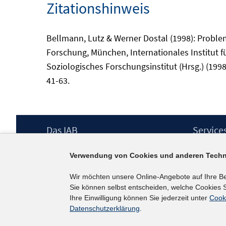
Zitationshinweis
Bellmann, Lutz & Werner Dostal (1998): Problem
Forschung, München, Internationales Institut f
Soziologisches Forschungsinstitut (Hrsg.) (199
41-63.
Footer
Das IAB
Service
Inhalt
Institut für Arbeitsmarkt- und
Presse
Verwendung von Cookies und anderen Techn
Berufsforschung (IAB) – unser Leitbild
IAB-Newsl
Institutsleitung
Kontakt
Wir möchten unsere Online-Angebote auf Ihre B
Graduiertenprogramm
Sie können selbst entscheiden, welche Cookies S
Befragungen
Ihre Einwilligung können Sie jederzeit unter
Cook
Projekte
Datenschutzerklärung
.
Wissenschaftlicher Beirat