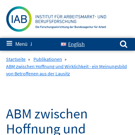
Springe
zum
Inhalt
Suchen nach:
≡
English
Menü
✘
Startseite
»
Publikationen
»
ABM zwischen Hoffnung und Wirklichkeit - ein Meinungsbild
von Betroffenen aus der Lausitz
ABM zwischen
Hoffnung und