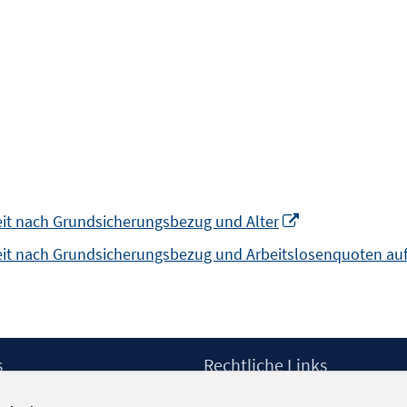
In
eit nach Grundsicherungsbezug und Alter
neuem
it nach Grundsicherungsbezug und Arbeitslosenquoten auf K
Fenster
öffnen
s
Rechtliche Links
Impressum