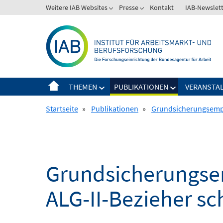
Springe
Weitere IAB Websites
Presse
Kontakt
IAB-Newslet
zum
Inhalt
THEMEN
PUBLIKATIONEN
VERANSTA
Startseite
»
Publikationen
»
Grundsicherungsempfä
Grundsicherungsem
ALG-II-Bezieher sc