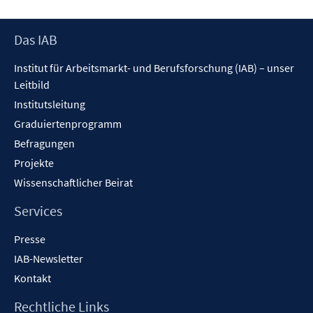
Fenster
öffnen
Footer
Das IAB
Inhalt
Institut für Arbeitsmarkt- und Berufsforschung (IAB) – unser
Leitbild
Institutsleitung
Graduiertenprogramm
Befragungen
Projekte
Wissenschaftlicher Beirat
Services
Presse
IAB-Newsletter
Kontakt
Rechtliche Links