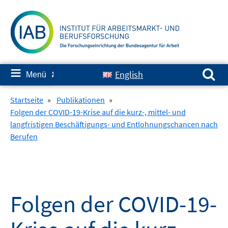
Springe
zum
Inhalt
Suchen nach:
≡
English
Menü
✘
Startseite
»
Publikationen
»
Folgen der COVID-19-Krise auf die kurz-, mittel- und
langfristigen Beschäftigungs- und Entlohnungschancen nach
Berufen
Folgen der COVID-19-