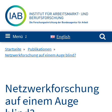
Springe
zum
Inhalt
Suchen nach:
≡
English
Menü
✘
Startseite
»
Publikationen
»
Netzwerkforschung auf einem Auge blind?
Netzwerkforschung
auf einem Auge