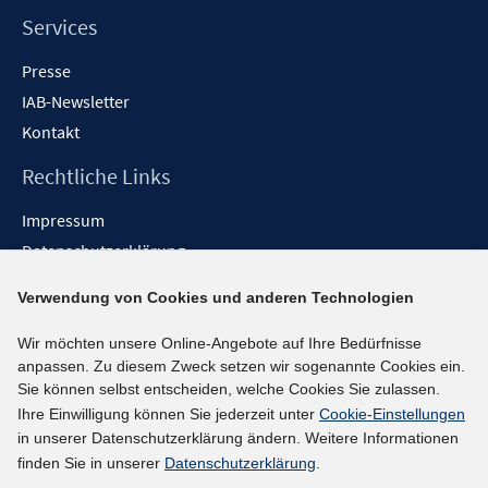
Services
Presse
IAB-Newsletter
Kontakt
Rechtliche Links
Impressum
Datenschutzerklärung
Erklärung zur Barrierefreiheit
Verwendung von Cookies und anderen Technologien
Barrieren melden
Wir möchten unsere Online-Angebote auf Ihre Bedürfnisse
Social-Media-Kanäle
anpassen. Zu diesem Zweck setzen wir sogenannte Cookies ein.
Sie können selbst entscheiden, welche Cookies Sie zulassen.
BlueSky
Ihre Einwilligung können Sie jederzeit unter
Cookie-Einstellungen
YouTube
in unserer Datenschutzerklärung ändern. Weitere Informationen
LinkedIn
finden Sie in unserer
Datenschutzerklärung
.