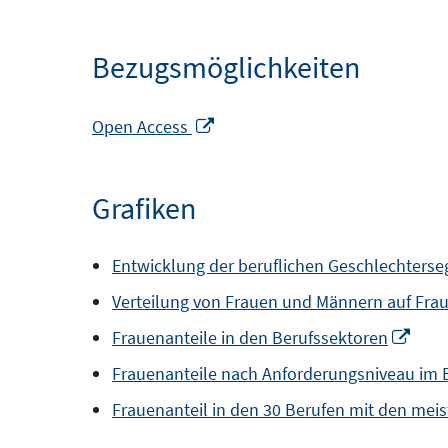
Bezugsmöglichkeiten
In
Open Access
neuem
Fenster
Grafiken
öffnen
Entwicklung der beruflichen Geschlechterse
Verteilung von Frauen und Männern auf Fra
In
Frauenanteile in den Berufssektoren
neu
Frauenanteile nach Anforderungsniveau im 
Fens
Frauenanteil in den 30 Berufen mit den meis
öffn