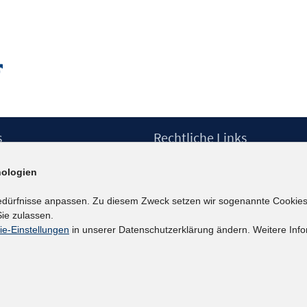
öffnen
Fenster
öffnen
In
neuem
Fenster
öffnen
s
Rechtliche Links
Impressum
ologien
etter
Datenschutzerklärung
Erklärung zur Barrierefreiheit
edürfnisse anpassen. Zu diesem Zweck setzen wir sogenannte Cookies
Barrieren melden
ie zulassen.
ie-Einstellungen
in unserer Datenschutzerklärung ändern. Weitere Info