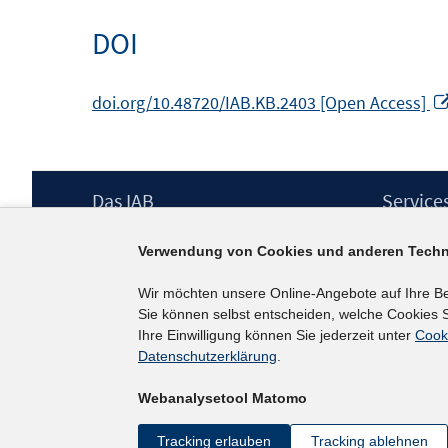
DOI
doi.org/10.48720/IAB.KB.2403 [Open Access]
Footer
Das IAB
Service
Inhalt
Institut für Arbeitsmarkt- und
Presse
Verwendung von Cookies und anderen Techn
Berufsforschung (IAB) – unser Leitbild
IAB-Newsl
Institutsleitung
Kontakt
Wir möchten unsere Online-Angebote auf Ihre B
Graduiertenprogramm
Sie können selbst entscheiden, welche Cookies S
Befragungen
Ihre Einwilligung können Sie jederzeit unter
Cook
Projekte
Datenschutzerklärung
.
Wissenschaftlicher Beirat
Webanalysetool Matomo
Tracking erlauben
Tracking ablehnen