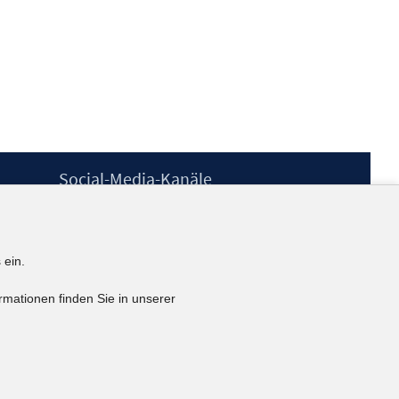
Social-Media-Kanäle
BlueSky
YouTube
LinkedIn
 ein.
XING
kununu
rmationen finden Sie in unserer
Netiquette