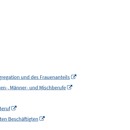
In
gregation und des Frauenanteils
neuem
In
uen-, Männer- und Mischberufe
Fenster
neuem
öffnen
Fenster
em
In
Beruf
öffnen
ter
neuem
In
ten Beschäftigten
en
Fenster
neuem