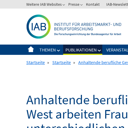
Springe
Weitere IAB Websites
Presse
Kontakt
IAB-Newslet
zum
Inhalt
THEMEN
PUBLIKATIONEN
VERANSTA
Startseite
»
Startseite
»
Anhaltende berufliche Ges
Anhaltende berufli
West arbeiten Fra