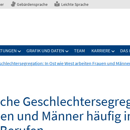
ter
Gebärdensprache
Leichte Sprache
LTUNGEN
GRAFIK UND DATEN
TEAM
KARRIERE
DAS 
chlechtersegregation: In Ost wie West arbeiten Frauen und Männer
che Geschlechtersegrega
uen und Männer häufig i