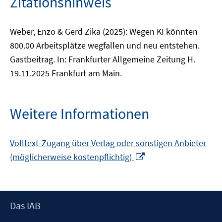
Zitationshinweis
Weber, Enzo & Gerd Zika (2025): Wegen KI könnten
800.00 Arbeitsplätze wegfallen und neu entstehen.
Gastbeitrag. In: Frankfurter Allgemeine Zeitung H.
19.11.2025 Frankfurt am Main.
Weitere Informationen
Volltext-Zugang über Verlag oder sonstigen Anbieter
In
(möglicherweise kostenpflichtig)
neuem
Fenster
öffnen
Footer
Das IAB
Inhalt