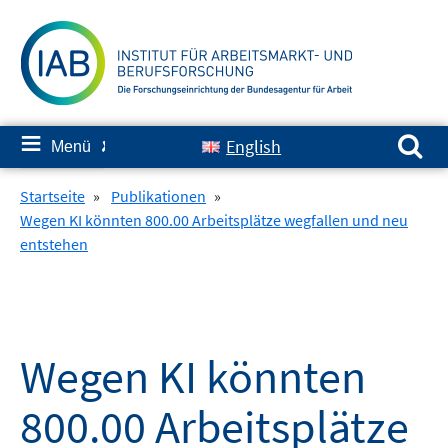
Springe
zum
Inhalt
Suchen nach:
≡
English
Menü
✘
Startseite
»
Publikationen
»
Wegen KI könnten 800.00 Arbeitsplätze wegfallen und neu
entstehen
Wegen KI könnten
800.00 Arbeitsplätze