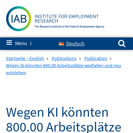
Skip
to
content
Search for:
≡
Deutsch
Menu
✘
Startseite – English
»
Publications
»
Publication
»
Wegen KI könnten 800.00 Arbeitsplätze wegfallen und neu
entstehen
Wegen KI könnten
800.00 Arbeitsplätze