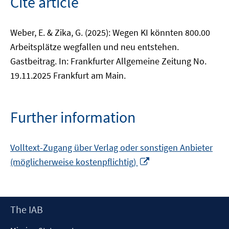
Cite article
Weber, E. & Zika, G. (2025): Wegen KI könnten 800.00
Arbeitsplätze wegfallen und neu entstehen.
Gastbeitrag. In: Frankfurter Allgemeine Zeitung No.
19.11.2025 Frankfurt am Main.
Further information
Volltext-Zugang über Verlag oder sonstigen Anbieter
Opens
(möglicherweise kostenpflichtig)
in
a
new
Footer
The IAB
window
Content