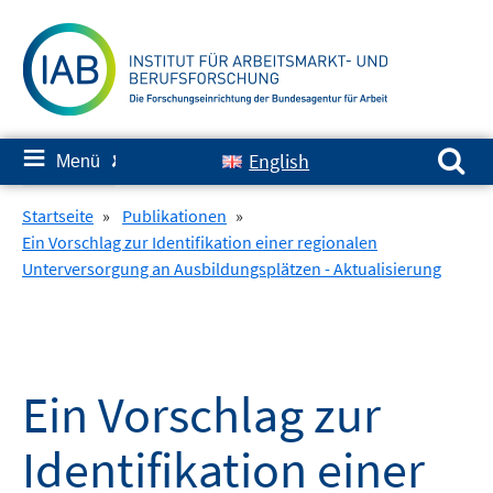
Springe
zum
Inhalt
Suchen nach:
≡
English
Menü
✘
Startseite
»
Publikationen
»
Ein Vorschlag zur Identifikation einer regionalen
Unterversorgung an Ausbildungsplätzen - Aktualisierung
Ein Vorschlag zur
Identifikation einer