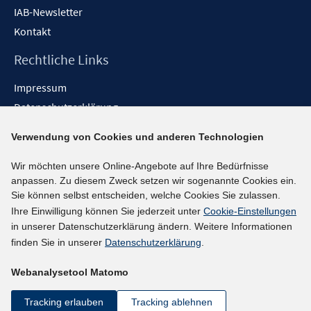
IAB-Newsletter
Kontakt
Rechtliche Links
Impressum
Datenschutzerklärung
Erklärung zur Barrierefreiheit
Verwendung von Cookies und anderen Technologien
Barrieren melden
Wir möchten unsere Online-Angebote auf Ihre Bedürfnisse
Social-Media-Kanäle
anpassen. Zu diesem Zweck setzen wir sogenannte Cookies ein.
Sie können selbst entscheiden, welche Cookies Sie zulassen.
BlueSky
Ihre Einwilligung können Sie jederzeit unter
Cookie-Einstellungen
YouTube
in unserer Datenschutzerklärung ändern. Weitere Informationen
LinkedIn
finden Sie in unserer
Datenschutzerklärung
.
XING
Webanalysetool Matomo
kununu
Netiquette
Tracking erlauben
Tracking ablehnen