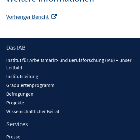
In
Vorheriger Bericht
neuem
Fenster
öffnen
Footer
Das IAB
Inhalt
Institut für Arbeitsmarkt- und Berufsforschung (IAB) – unser
Leitbild
Institutsleitung
Graduiertenprogramm
Befragungen
Projekte
Wissenschaftlicher Beirat
Services
Presse