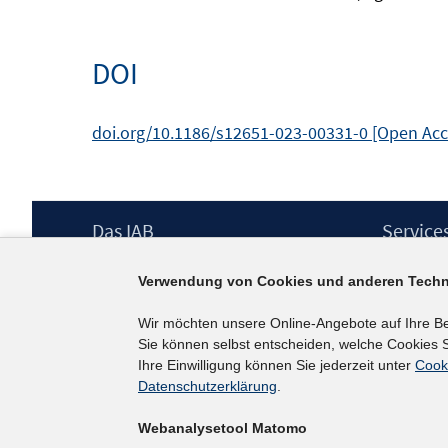
DOI
doi.org/10.1186/s12651-023-00331-0 [Open Ac
Footer
Das IAB
Service
Inhalt
Institut für Arbeitsmarkt- und
Presse
Verwendung von Cookies und anderen Techn
Berufsforschung (IAB) – unser Leitbild
IAB-Newsl
Institutsleitung
Kontakt
Wir möchten unsere Online-Angebote auf Ihre B
Graduiertenprogramm
Sie können selbst entscheiden, welche Cookies S
Befragungen
Ihre Einwilligung können Sie jederzeit unter
Cook
Projekte
Datenschutzerklärung
.
Wissenschaftlicher Beirat
Webanalysetool Matomo