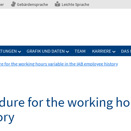
ter
Gebärdensprache
Leichte Sprache
LTUNGEN
GRAFIK UND DATEN
TEAM
KARRIERE
DAS 
e for the working hours variable in the IAB employee history
dure for the working hou
ory