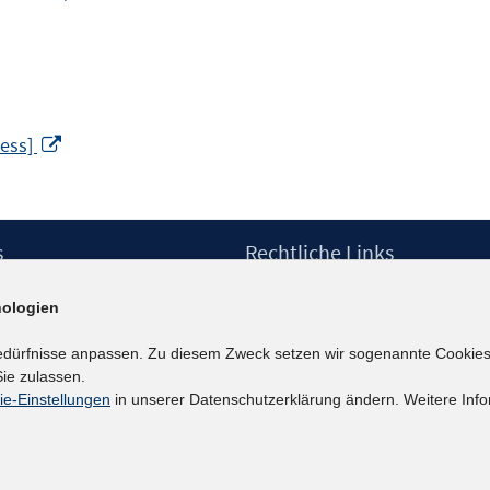
In
cess]
neuem
Fenster
öffnen
s
Rechtliche Links
Impressum
ologien
etter
Datenschutzerklärung
Erklärung zur Barrierefreiheit
edürfnisse anpassen. Zu diesem Zweck setzen wir sogenannte Cookies
Barrieren melden
ie zulassen.
ie-Einstellungen
in unserer Datenschutzerklärung ändern. Weitere Info