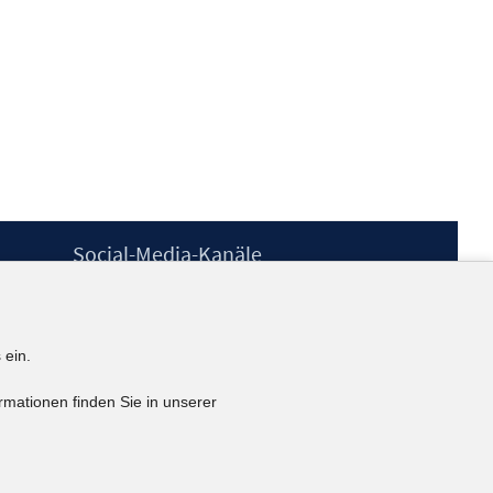
Social-Media-Kanäle
BlueSky
YouTube
LinkedIn
 ein.
XING
kununu
rmationen finden Sie in unserer
Netiquette