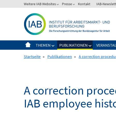
Springe
Weitere IAB Websites
Presse
Kontakt
IAB-Newslet
zum
Inhalt
THEMEN
PUBLIKATIONEN
VERANSTA
Startseite
»
Publikationen
»
A correction procedur
A correction proce
IAB employee hist