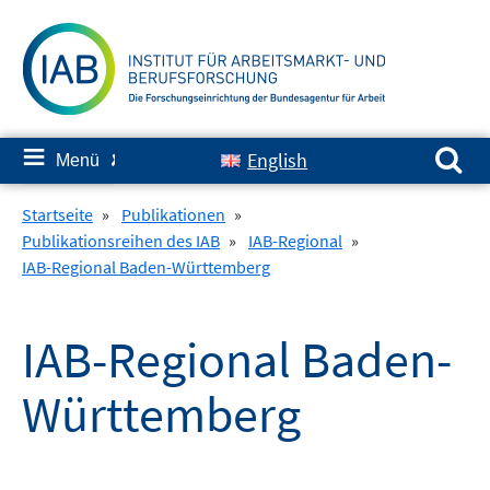
Springe
zum
Inhalt
Suchen nach:
≡
English
Menü
✘
Startseite
»
Publikationen
»
Publikationsreihen des IAB
»
IAB-Regional
»
IAB-Regional Baden-Württemberg
IAB-Regional Baden-
Württemberg