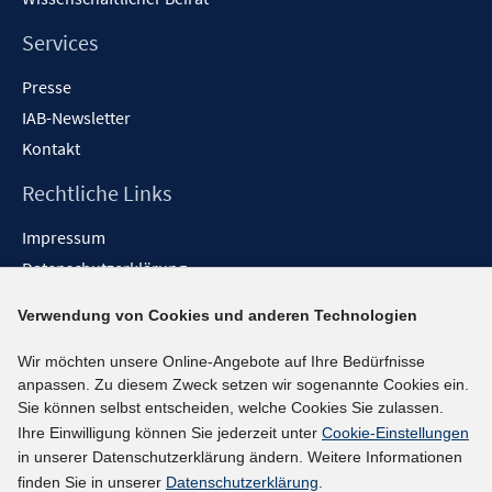
Services
Presse
IAB-Newsletter
Kontakt
Rechtliche Links
Impressum
Datenschutzerklärung
Erklärung zur Barrierefreiheit
Verwendung von Cookies und anderen Technologien
Barrieren melden
Wir möchten unsere Online-Angebote auf Ihre Bedürfnisse
Social-Media-Kanäle
anpassen. Zu diesem Zweck setzen wir sogenannte Cookies ein.
Sie können selbst entscheiden, welche Cookies Sie zulassen.
BlueSky
Ihre Einwilligung können Sie jederzeit unter
Cookie-Einstellungen
YouTube
in unserer Datenschutzerklärung ändern. Weitere Informationen
LinkedIn
finden Sie in unserer
Datenschutzerklärung
.