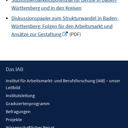
Württemberg und in den Kreisen
Diskussionspapier zum Strukturwandel in Baden-
Württemberg: Folgen für den Arbeitsmarkt und
In
Ansätze zur Gestaltung
(PDF)
neuem
Fenster
öffnen
Footer
Das IAB
Inhalt
Institut für Arbeitsmarkt- und Berufsforschung (IAB) – unser
Leitbild
Institutsleitung
Graduiertenprogramm
Befragungen
Projekte
Wissenschaftlicher Beirat