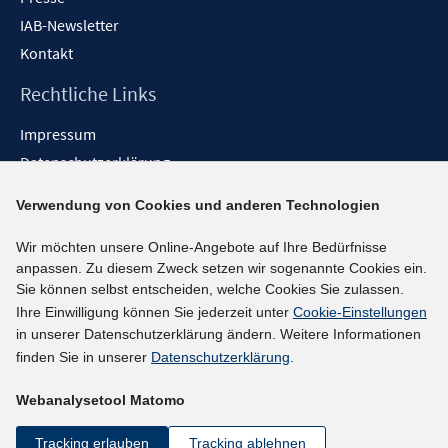
IAB-Newsletter
Kontakt
Rechtliche Links
Impressum
Datenschutzerklärung
Erklärung zur Barrierefreiheit
Verwendung von Cookies und anderen Technologien
Barrieren melden
Wir möchten unsere Online-Angebote auf Ihre Bedürfnisse
Social-Media-Kanäle
anpassen. Zu diesem Zweck setzen wir sogenannte Cookies ein.
Sie können selbst entscheiden, welche Cookies Sie zulassen.
BlueSky
Ihre Einwilligung können Sie jederzeit unter
Cookie-Einstellungen
YouTube
in unserer Datenschutzerklärung ändern. Weitere Informationen
LinkedIn
finden Sie in unserer
Datenschutzerklärung
.
XING
Webanalysetool Matomo
kununu
Netiquette
Tracking erlauben
Tracking ablehnen