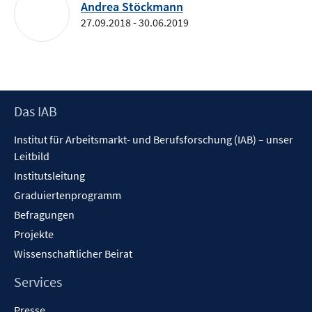
Andrea Stöckmann
27.09.2018 - 30.06.2019
Footer
Das IAB
Inhalt
Institut für Arbeitsmarkt- und Berufsforschung (IAB) – unser
Leitbild
Institutsleitung
Graduiertenprogramm
Befragungen
Projekte
Wissenschaftlicher Beirat
Services
Presse