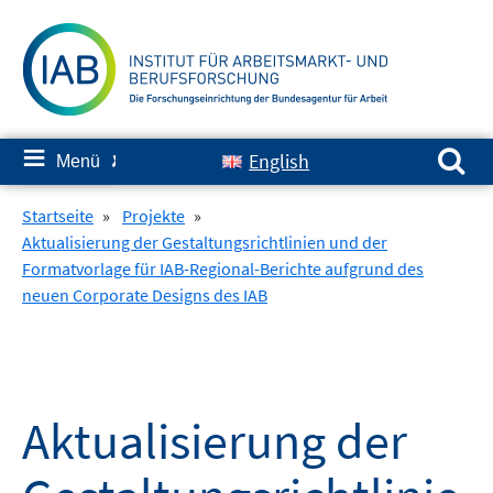
Springe
zum
Inhalt
Suchen nach:
≡
English
Menü
✘
Startseite
»
Projekte
»
Aktualisierung der Gestaltungsrichtlinien und der
Formatvorlage für IAB-Regional-Berichte aufgrund des
neuen Corporate Designs des IAB
Aktualisierung der