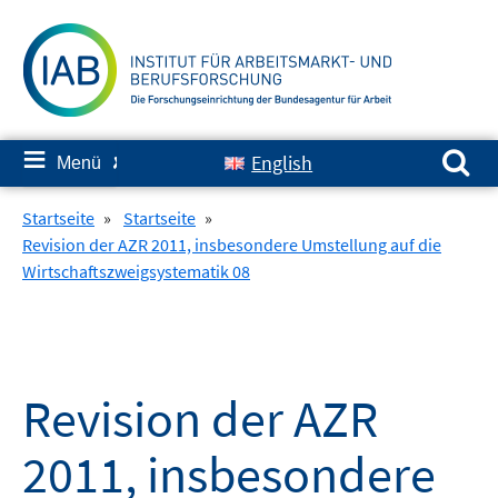
Springe
zum
Inhalt
Suchen nach:
≡
English
Menü
✘
Startseite
»
Startseite
»
Revision der AZR 2011, insbesondere Umstellung auf die
Wirtschaftszweigsystematik 08
Revision der AZR
2011, insbesondere