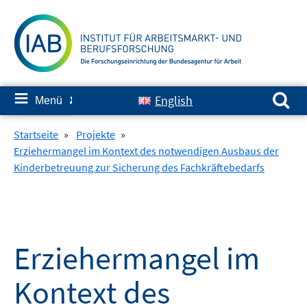
Springe
zum
Inhalt
Suchen nach:
≡
English
Menü
✘
Startseite
»
Projekte
»
Erziehermangel im Kontext des notwendigen Ausbaus der
Kinderbetreuung zur Sicherung des Fachkräftebedarfs
Erziehermangel im
Kontext des