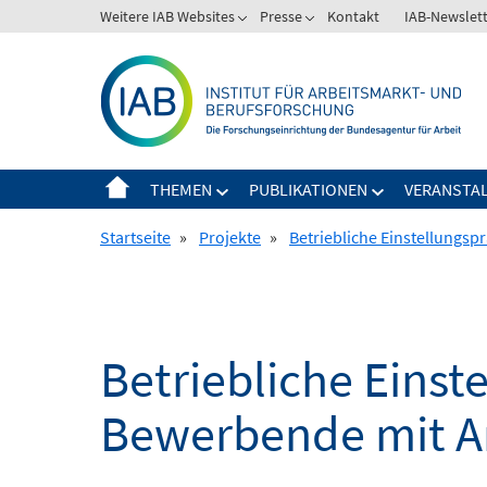
Springe
Weitere IAB Websites
Presse
Kontakt
IAB-Newslet
zum
Inhalt
THEMEN
PUBLIKATIONEN
VERANSTA
Startseite
»
Projekte
»
Betriebliche Einstellungsp
Betriebliche Einst
Bewerbende mit A