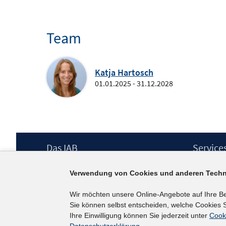
Team
Katja Hartosch
01.01.2025 - 31.12.2028
Footer
Das IAB
Service
Inhalt
Institut für Arbeitsmarkt- und
Presse
Verwendung von Cookies und anderen Techn
Berufsforschung (IAB) – unser Leitbild
IAB-Newsl
Institutsleitung
Kontakt
Wir möchten unsere Online-Angebote auf Ihre B
Graduiertenprogramm
Sie können selbst entscheiden, welche Cookies S
Befragungen
Ihre Einwilligung können Sie jederzeit unter
Cook
Projekte