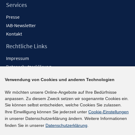
Services
Presse
IAB-Newsletter
Kontakt
Rechtliche Links
Impressum
Datenschutzerklärung
Erklärung zur Barrierefreiheit
Verwendung von Cookies und anderen Technologien
Barrieren melden
Wir möchten unsere Online-Angebote auf Ihre Bedürfnisse
Social-Media-Kanäle
anpassen. Zu diesem Zweck setzen wir sogenannte Cookies ein.
Sie können selbst entscheiden, welche Cookies Sie zulassen.
BlueSky
Ihre Einwilligung können Sie jederzeit unter
Cookie-Einstellungen
YouTube
in unserer Datenschutzerklärung ändern. Weitere Informationen
LinkedIn
finden Sie in unserer
Datenschutzerklärung
.
XING