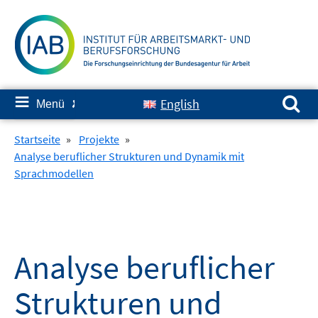
Springe
zum
Inhalt
Suchen nach:
≡
English
Menü
✘
Startseite
»
Projekte
»
Analyse beruflicher Strukturen und Dynamik mit
Sprachmodellen
Analyse beruflicher
Strukturen und