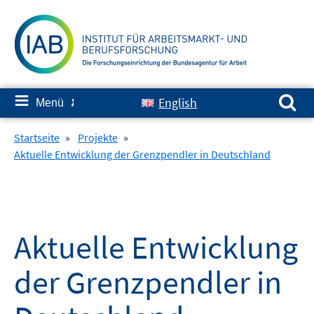
Springe
zum
Inhalt
Suchen nach:
≡
English
Menü
✘
Startseite
»
Projekte
»
Aktuelle Entwicklung der Grenzpendler in Deutschland
Aktuelle Entwicklung
der Grenzpendler in