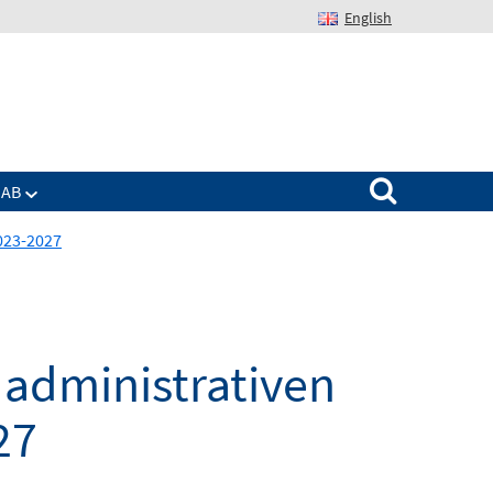
English
Suchen nach:
IAB
023-2027
administrativen
27