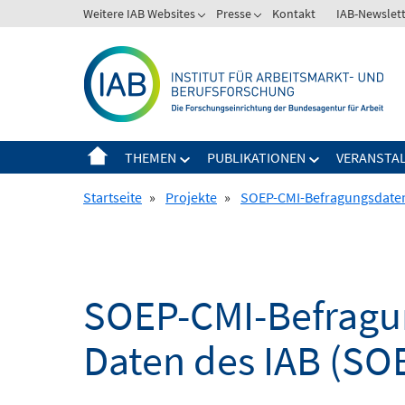
Springe
Weitere IAB Websites
Presse
Kontakt
IAB-Newslet
zum
Inhalt
THEMEN
PUBLIKATIONEN
VERANSTA
Startseite
»
Projekte
»
SOEP-CMI-Befragungsdaten 
SOEP-CMI-Befragun
Daten des IAB (SO