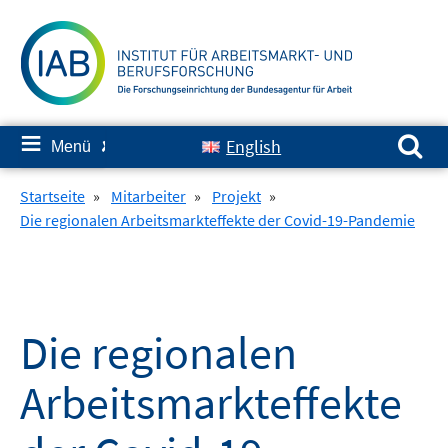
Springe
zum
Inhalt
Suchen nach:
≡
English
Menü
✘
Startseite
»
Mitarbeiter
»
Projekt
»
Die regionalen Arbeitsmarkteffekte der Covid-19-Pandemie
Die regionalen
Arbeitsmarkteffekte