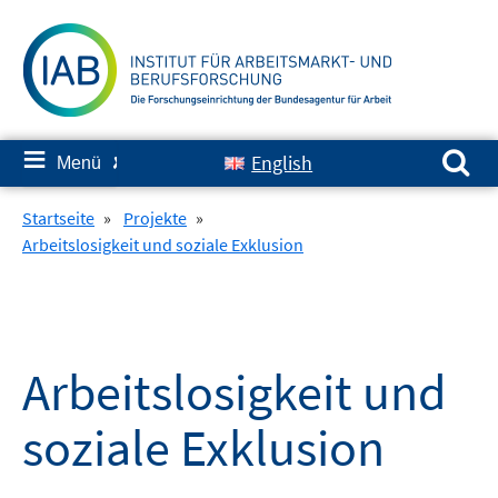
Springe
zum
Inhalt
Suchen nach:
≡
English
Menü
✘
Startseite
»
Projekte
»
Arbeitslosigkeit und soziale Exklusion
Arbeitslosigkeit und
soziale Exklusion