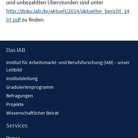
und unbezahlten Überstunden sind unter
http://doku.iab.de/aktuell/2014/aktueller_bericht_14
07.pdf
zu finden.
Footer
Das IAB
Inhalt
Institut für Arbeitsmarkt- und Berufsforschung (IAB) – unser
Leitbild
Institutsleitung
Graduiertenprogramm
Befragungen
Projekte
Wissenschaftlicher Beirat
Services
Presse