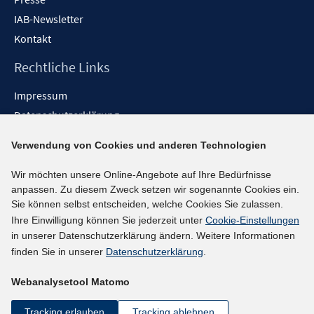
IAB-Newsletter
Kontakt
Rechtliche Links
Impressum
Datenschutzerklärung
Erklärung zur Barrierefreiheit
Verwendung von Cookies und anderen Technologien
Barrieren melden
Wir möchten unsere Online-Angebote auf Ihre Bedürfnisse
Social-Media-Kanäle
anpassen. Zu diesem Zweck setzen wir sogenannte Cookies ein.
Sie können selbst entscheiden, welche Cookies Sie zulassen.
BlueSky
Ihre Einwilligung können Sie jederzeit unter
Cookie-Einstellungen
YouTube
in unserer Datenschutzerklärung ändern. Weitere Informationen
LinkedIn
finden Sie in unserer
Datenschutzerklärung
.
XING
Webanalysetool Matomo
kununu
Netiquette
Tracking erlauben
Tracking ablehnen