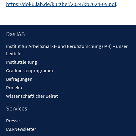
https://doku.iab.de/kurzber/2024/kb2024-05.pdf
.
Footer
Das IAB
Inhalt
Institut für Arbeitsmarkt- und Berufsforschung (IAB) – unser
Leitbild
Institutsleitung
Graduiertenprogramm
Befragungen
Projekte
Wissenschaftlicher Beirat
Services
Presse
IAB-Newsletter