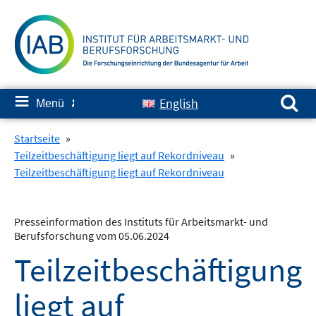
Springe
zum
Inhalt
Suchen nach:
≡
English
Menü
✘
Startseite
»
Teilzeitbeschäftigung liegt auf Rekordniveau
»
Teilzeitbeschäftigung liegt auf Rekordniveau
Presseinformation des Instituts für Arbeitsmarkt- und
Berufsforschung vom 05.06.2024
Teilzeitbeschäftigung
liegt auf