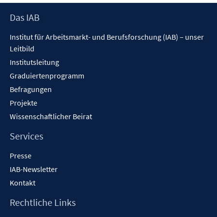
Footer
Das IAB
Inhalt
Institut für Arbeitsmarkt- und Berufsforschung (IAB) – unser
Leitbild
Institutsleitung
Graduiertenprogramm
Befragungen
Projekte
Wissenschaftlicher Beirat
Services
Presse
IAB-Newsletter
Kontakt
Rechtliche Links