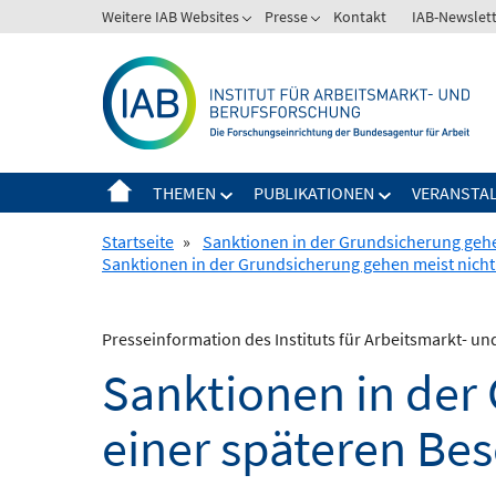
Springe
Weitere IAB Websites
Presse
Kontakt
IAB-Newslet
zum
Inhalt
THEMEN
PUBLIKATIONEN
VERANSTA
Startseite
»
Sanktionen in der Grundsicherung gehen
Sanktionen in der Grundsicherung gehen meist nicht 
Presseinformation des Instituts für Arbeitsmarkt- u
Sanktionen in der
einer späteren Bes