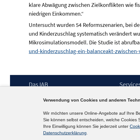
klare Abwägung zwischen Zielkonflikten wie fi
niedrigen Einkommen.“
Untersucht wurden 54 Reformszenarien, bei d
und Kinderzuschlag systematisch verändert w
Mikrosimulationsmodell. Die Studie ist abrufba
und-kinderzuschlag-ein-balanceakt-zwischen-vi
Footer
Das IAB
Service
Inhalt
Institut für Arbeitsmarkt- und
Presse
Verwendung von Cookies und anderen Techn
Berufsforschung (IAB) – unser Leitbild
IAB-Newsl
Institutsleitung
Kontakt
Wir möchten unsere Online-Angebote auf Ihre B
Graduiertenprogramm
Sie können selbst entscheiden, welche Cookies S
Befragungen
Ihre Einwilligung können Sie jederzeit unter
Cook
Projekte
Datenschutzerklärung
.