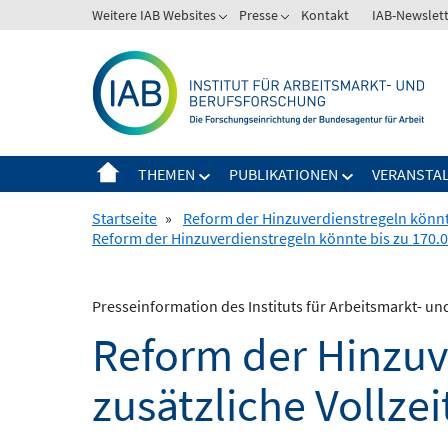
Springe
Weitere IAB Websites
Presse
Kontakt
IAB-Newslet
zum
Inhalt
THEMEN
PUBLIKATIONEN
VERANSTA
Startseite
»
Reform der Hinzuverdienstregeln könnte 
Reform der Hinzuverdienstregeln könnte bis zu 170.00
Presseinformation des Instituts für Arbeitsmarkt- u
Reform der Hinzuv
zusätzliche Vollzei