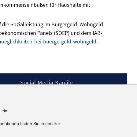
n Einkommenseinbußen für Haushalte mit
die Sozialleistung im Bürgergeld, Wohngeld
o-oekonomischen Panels (SOEP) und dem IAB-
moeglichkeiten-bei-buergergeld-wohngeld-
Social-Media-Kanäle
BlueSky
YouTube
LinkedIn
 ein.
XING
kununu
rmationen finden Sie in unserer
Netiquette