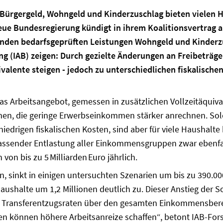
Bürgergeld, Wohngeld und Kinderzuschlag bieten vielen H
ue Bundesregierung kündigt in ihrem Koalitionsvertrag an,
nden bedarfsgeprüften Leistungen Wohngeld und Kinderz
ung (IAB) zeigen: Durch gezielte Änderungen an Freibeträ
ivalente steigen - jedoch zu unterschiedlichen fiskalisc
das Arbeitsangebot, gemessen in zusätzlichen Vollzeitäquiv
rmen, die geringe Erwerbseinkommen stärker anrechnen. Solc
edrigen fiskalischen Kosten, sind aber für viele Haushalte
ssender Entlastung aller Einkommensgruppen zwar ebenfal
on bis zu 5 Milliarden Euro jährlich.
, sinkt in einigen untersuchten Szenarien um bis zu 390.000
halte um 1,2 Millionen deutlich zu. Dieser Anstieg der So
er Transferentzugsraten über den gesamten Einkommensber
 können höhere Arbeitsanreize schaffen“, betont IAB-Fors