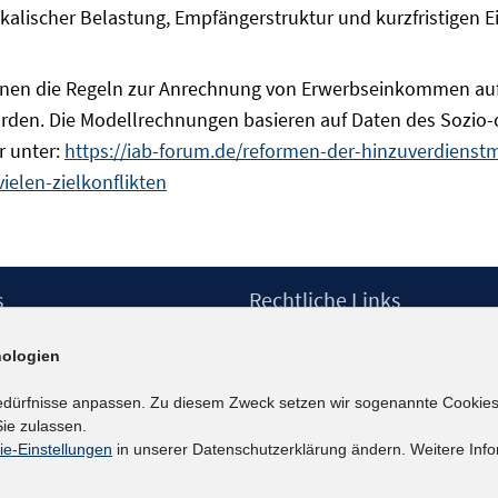
skalischer Belastung, Empfängerstruktur und kurzfristige
enen die Regeln zur Anrechnung von Erwerbseinkommen auf 
urden. Die Modellrechnungen basieren auf Daten des Sozi
r unter:
https://iab-forum.de/reformen-der-hinzuverdienst
elen-zielkonflikten
s
Rechtliche Links
Impressum
ologien
etter
Datenschutzerklärung
Erklärung zur Barrierefreiheit
edürfnisse anpassen. Zu diesem Zweck setzen wir sogenannte Cookies
Barrieren melden
ie zulassen.
ie-Einstellungen
in unserer Datenschutzerklärung ändern. Weitere Info