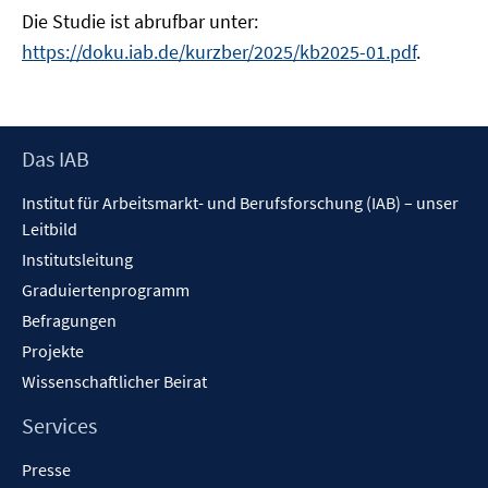
Die Studie ist abrufbar unter:
https://doku.iab.de/kurzber/2025/kb2025-01.pdf
.
Footer
Das IAB
Inhalt
Institut für Arbeitsmarkt- und Berufsforschung (IAB) – unser
Leitbild
Institutsleitung
Graduiertenprogramm
Befragungen
Projekte
Wissenschaftlicher Beirat
Services
Presse