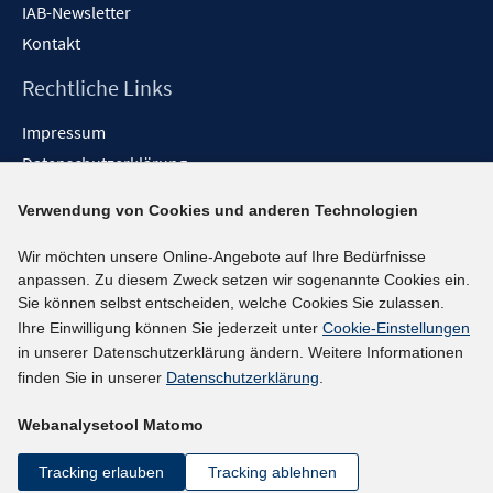
IAB-Newsletter
Kontakt
Rechtliche Links
Impressum
Datenschutzerklärung
Erklärung zur Barrierefreiheit
Verwendung von Cookies und anderen Technologien
Barrieren melden
Wir möchten unsere Online-Angebote auf Ihre Bedürfnisse
Social-Media-Kanäle
anpassen. Zu diesem Zweck setzen wir sogenannte Cookies ein.
Sie können selbst entscheiden, welche Cookies Sie zulassen.
BlueSky
Ihre Einwilligung können Sie jederzeit unter
Cookie-Einstellungen
YouTube
in unserer Datenschutzerklärung ändern. Weitere Informationen
LinkedIn
finden Sie in unserer
Datenschutzerklärung
.
XING
Webanalysetool Matomo
kununu
Netiquette
Tracking erlauben
Tracking ablehnen