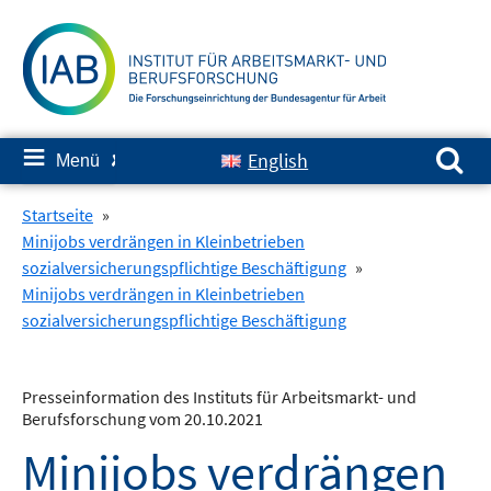
Springe
zum
Inhalt
Suchen nach:
≡
English
Menü
✘
Startseite
»
Minijobs verdrängen in Kleinbetrieben
sozialversicherungspflichtige Beschäftigung
»
Minijobs verdrängen in Kleinbetrieben
sozialversicherungspflichtige Beschäftigung
Presseinformation des Instituts für Arbeitsmarkt- und
Berufsforschung vom 20.10.2021
Minijobs verdrängen