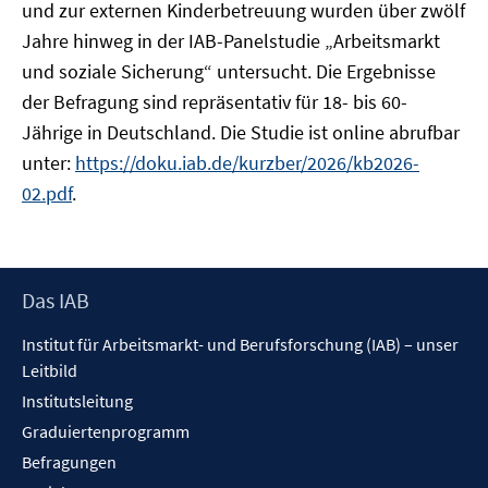
und zur externen Kinderbetreuung wurden über zwölf
Jahre hinweg in der IAB-Panelstudie „Arbeitsmarkt
und soziale Sicherung“ untersucht. Die Ergebnisse
der Befragung sind repräsentativ für 18- bis 60-
Jährige in Deutschland. Die Studie ist online abrufbar
unter:
https://doku.iab.de/kurzber/2026/kb2026-
02.pdf
.
Footer
Das IAB
Inhalt
Institut für Arbeitsmarkt- und Berufsforschung (IAB) – unser
Leitbild
Institutsleitung
Graduiertenprogramm
Befragungen