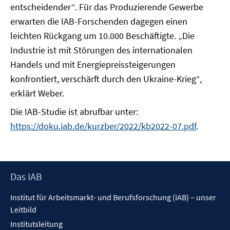
entscheidender“. Für das Produzierende Gewerbe
erwarten die IAB-Forschenden dagegen einen
leichten Rückgang um 10.000 Beschäftigte. „Die
Industrie ist mit Störungen des internationalen
Handels und mit Energiepreissteigerungen
konfrontiert, verschärft durch den Ukraine-Krieg“,
erklärt Weber.
Die IAB-Studie ist abrufbar unter:
https://doku.iab.de/kurzber/2022/kb2022-07.pdf
.
Footer
Das IAB
Inhalt
Institut für Arbeitsmarkt- und Berufsforschung (IAB) – unser
Leitbild
Institutsleitung