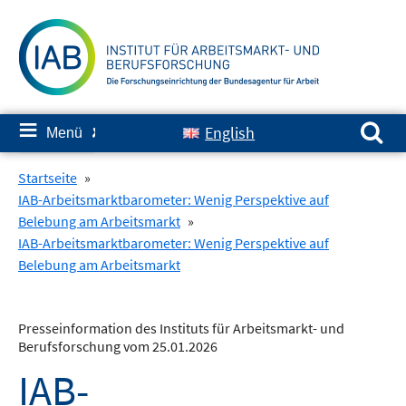
Springe
zum
Inhalt
Suchen nach:
≡
English
Menü
✘
Startseite
»
IAB-Arbeitsmarktbarometer: Wenig Perspektive auf
Belebung am Arbeitsmarkt
»
IAB-Arbeitsmarktbarometer: Wenig Perspektive auf
Belebung am Arbeitsmarkt
Presseinformation des Instituts für Arbeitsmarkt- und
Berufsforschung vom 25.01.2026
IAB-