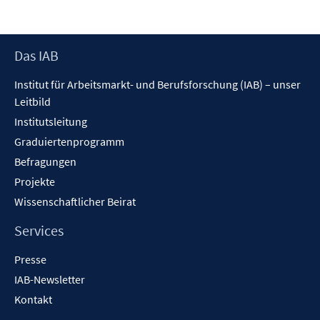
Footer
Das IAB
Inhalt
Institut für Arbeitsmarkt- und Berufsforschung (IAB) – unser
Leitbild
Institutsleitung
Graduiertenprogramm
Befragungen
Projekte
Wissenschaftlicher Beirat
Services
Presse
IAB-Newsletter
Kontakt