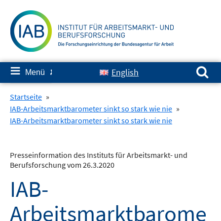
Springe
zum
Inhalt
Suchen nach:
≡
English
Menü
✘
Startseite
»
IAB-Arbeitsmarktbarometer sinkt so stark wie nie
»
IAB-Arbeitsmarktbarometer sinkt so stark wie nie
Presseinformation des Instituts für Arbeitsmarkt- und
Berufsforschung vom 26.3.2020
IAB-
Arbeitsmarktbarome