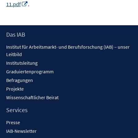
In
11.pdf
.
neuem
Fenster
öffnen
Footer
Das IAB
Inhalt
Institut für Arbeitsmarkt- und Berufsforschung (IAB) – unser
Leitbild
Institutsleitung
Graduiertenprogramm
Befragungen
Projekte
Wissenschaftlicher Beirat
Services
Presse
IAB-Newsletter