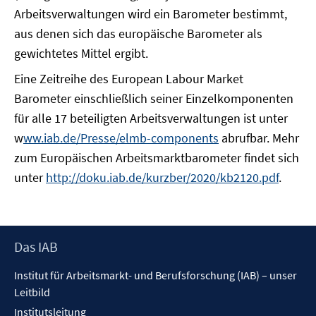
Arbeitsverwaltungen wird ein Barometer bestimmt,
aus denen sich das europäische Barometer als
gewichtetes Mittel ergibt.
Eine Zeitreihe des European Labour Market
Barometer einschließlich seiner Einzelkomponenten
für alle 17 beteiligten Arbeitsverwaltungen ist unter
w
ww.iab.de/Presse/elmb-components
abrufbar. Mehr
zum Europäischen Arbeitsmarktbarometer findet sich
unter
http://doku.iab.de/kurzber/2020/kb2120.pdf
.
Footer
Das IAB
Inhalt
Institut für Arbeitsmarkt- und Berufsforschung (IAB) – unser
Leitbild
Institutsleitung