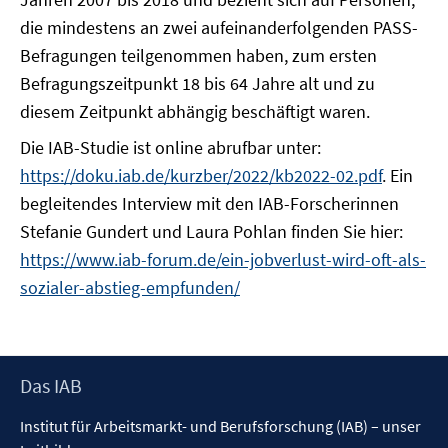
die mindestens an zwei aufeinanderfolgenden PASS-
Befragungen teilgenommen haben, zum ersten
Befragungszeitpunkt 18 bis 64 Jahre alt und zu
diesem Zeitpunkt abhängig beschäftigt waren.
Die IAB-Studie ist online abrufbar unter:
https://doku.iab.de/kurzber/2022/kb2022-02.pdf
. Ein
begleitendes Interview mit den IAB-Forscherinnen
Stefanie Gundert und Laura Pohlan finden Sie hier:
https://www.iab-forum.de/ein-jobverlust-wird-oft-als-
sozialer-abstieg-empfunden/
Footer
Das IAB
Inhalt
Institut für Arbeitsmarkt- und Berufsforschung (IAB) – unser