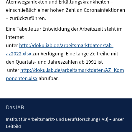
Atemwegsinfekten und Erkältungskrankheiten –
einschließlich einer hohen Zahl an Coronainfektionen
– zurückzuführen.
Eine Tabelle zur Entwicklung der Arbeitszeit steht im
Internet
unter
http://doku.iab.de/arbeitsmarktdaten/tab-
az2022.xlsx
zur Verfügung. Eine lange Zeitreihe mit
den Quartals- und Jahreszahlen ab 1991 ist
unter
http://doku.iab.de/arbeitsmarktdaten/AZ_Kom
ponenten.xlsx
abrufbar.
Footer
Das IAB
Inhalt
Institut für Arbeitsmarkt- und Berufsforschung (IAB) – unser
Leitbild