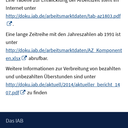
Internet unter
http://doku.iab.de/arbeitsmarktdaten/tab-az1803.pdf
In
.
neuem
Eine lange Zeitreihe mit den Jahreszahlen ab 1991 ist
Fenster
unter
öffnen
http://doku.iab.de/arbeitsmarktdaten/AZ_Komponent
In
en.xlsx
abrufbar.
neuem
Weitere Informationen zur Verbreitung von bezahlten
Fenster
und unbezahlten Überstunden sind unter
öffnen
http://doku.iab.de/aktuell/2014/aktueller_bericht_14
In
07.pdf
zu finden
neuem
Fenster
öffnen
Footer
Das IAB
Inhalt