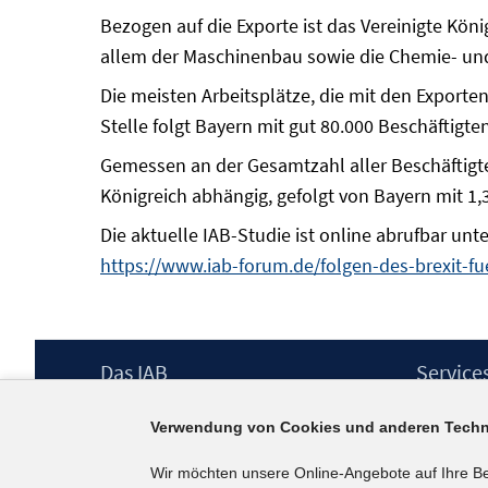
Bezogen auf die Exporte ist das Vereinigte Kön
allem der Maschinenbau sowie die Chemie- und 
Die meisten Arbeitsplätze, die mit den Exporten
Stelle folgt Bayern mit gut 80.000 Beschäftigte
Gemessen an der Gesamtzahl aller Beschäftigte
Königreich abhängig, gefolgt von Bayern mit 1
Die aktuelle IAB-Studie ist online abrufbar unt
https://www.iab-forum.de/folgen-des-brexit-f
Footer
Das IAB
Service
Inhalt
Institut für Arbeitsmarkt- und
Presse
Verwendung von Cookies und anderen Techn
Berufsforschung (IAB) – unser Leitbild
IAB-Newsl
Institutsleitung
Kontakt
Wir möchten unsere Online-Angebote auf Ihre B