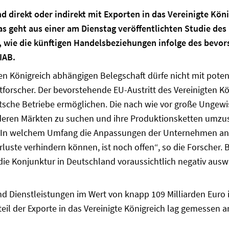
d direkt oder indirekt mit Exporten in das Vereinigte Kön
as geht aus einer am Dienstag veröffentlichten Studie des 
r, wie die künftigen Handelsbeziehungen infolge des bevo
IAB.
 Königreich abhängigen Belegschaft dürfe nicht mit potenz
forscher. Der bevorstehende EU-Austritt des Vereinigten Kön
sche Betriebe ermöglichen. Die nach wie vor große Ungewi
nderen Märkten zu suchen und ihre Produktionsketten umzu
 „In welchem Umfang die Anpassungen der Unternehmen an
luste verhindern können, ist noch offen“, so die Forscher. 
 die Konjunktur in Deutschland voraussichtlich negativ aus
 Dienstleistungen im Wert von knapp 109 Milliarden Euro i
Anteil der Exporte in das Vereinigte Königreich lag gemessen