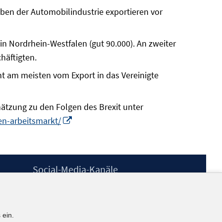
eben der Automobilindustrie exportieren vor
 in Nordrhein-Westfalen (gut 90.000). An zweiter
häftigten.
t am meisten vom Export in das Vereinigte
chätzung zu den Folgen des Brexit unter
In
en-arbeitsmarkt/
neuem
Fenster
öffnen
Social-Media-Kanäle
BlueSky
YouTube
LinkedIn
 ein.