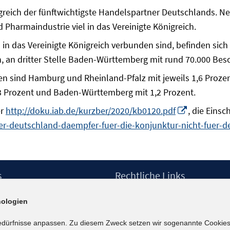
igreich der fünftwichtigste Handelspartner Deutschlands. N
Pharmaindustrie viel in das Vereinigte Königreich.
 in das Vereinigte Königreich verbunden sind, befinden sich
n, an dritter Stelle Baden-Württemberg mit rund 70.000 Besc
n sind Hamburg und Rheinland-Pfalz mit jeweils 1,6 Prozen
,3 Prozent und Baden-Württemberg mit 1,2 Prozent.
In
er
http://doku.iab.de/kurzber/2020/kb0120.pdf
, die Eins
neuem
uer-deutschland-daempfer-fuer-die-konjunktur-nicht-fuer-d
Fenster
öffnen
s
Rechtliche Links
Impressum
ologien
etter
Datenschutzerklärung
Erklärung zur Barrierefreiheit
edürfnisse anpassen. Zu diesem Zweck setzen wir sogenannte Cookies