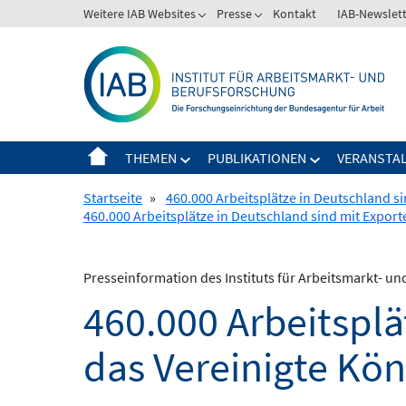
Springe
Weitere IAB Websites
Presse
Kontakt
IAB-Newslet
zum
Inhalt
THEMEN
PUBLIKATIONEN
VERANSTA
Startseite
»
460.000 Arbeitsplätze in Deutschland s
460.000 Arbeitsplätze in Deutschland sind mit Export
Presseinformation des Instituts für Arbeitsmarkt- u
460.000 Arbeitsplä
das Vereinigte Kö