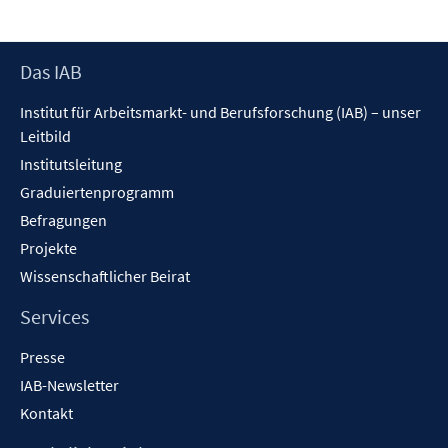
Fenster
öffnen
Footer
Das IAB
Inhalt
Institut für Arbeitsmarkt- und Berufsforschung (IAB) – unser
Leitbild
Institutsleitung
Graduiertenprogramm
Befragungen
Projekte
Wissenschaftlicher Beirat
Services
Presse
IAB-Newsletter
Kontakt