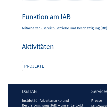
Funktion am IAB
Mitarbeiter -
Bereich
Betriebe und Beschäftigung (BB
Aktivitäten
PROJEKTE
Footer
Das IAB
Service
Inhalt
Institut für Arbeitsmarkt- und
Presse
Berufsforschung (IAB) – unser Leitbild
IAB-Newsl