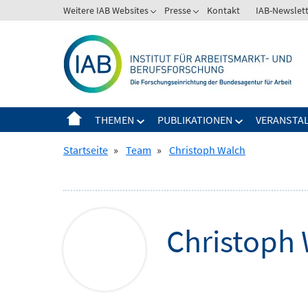
Springe
Weitere IAB Websites
Presse
Kontakt
IAB-Newslet
Zeige
Zeige
zum
Untermenü
Untermenü
Inhalt
für
für
Weitere
Presse
IAB
Websites
THEMEN
PUBLIKATIONEN
VERANSTA
Zeige
Zeige
Untermenü
Untermenü
Startseite
»
Team
»
Christoph Walch
für
für
Themen
Publikationen
Christoph