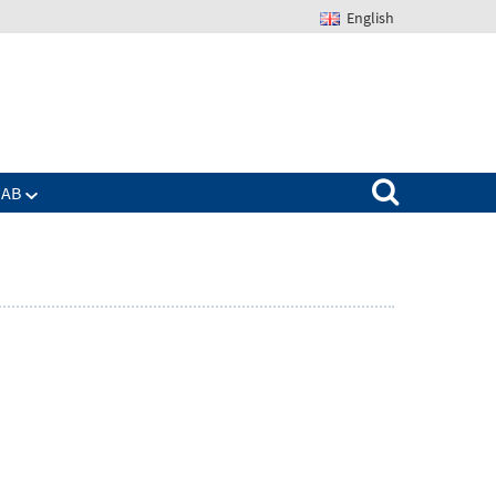
English
Suchen nach:
IAB
Zeige
enü
Untermenü
für
Das
IAB