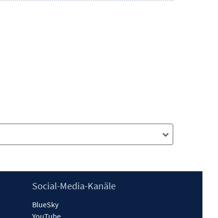
Social-Media-Kanäle
BlueSky
YouTube