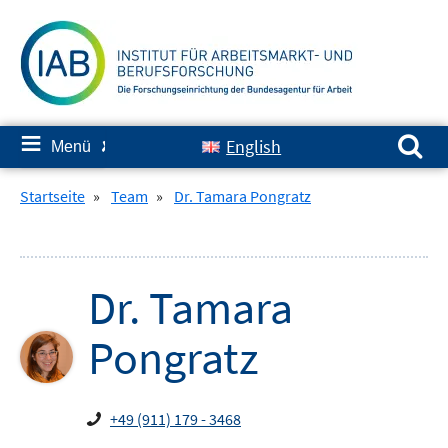
Springe
zum
Inhalt
Suchen nach:
≡
English
Menü
✘
Startseite
»
Team
»
Dr. Tamara Pongratz
Dr.
Tamara
Pongratz
+49 (911) 179 - 3468