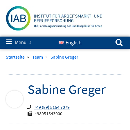
Springe
zum
Inhalt
Suchen nach:
≡
English
Menü
✘
Startseite
»
Team
»
Sabine Greger
Sabine
Greger
+49 (89) 5154 7079
498951543000