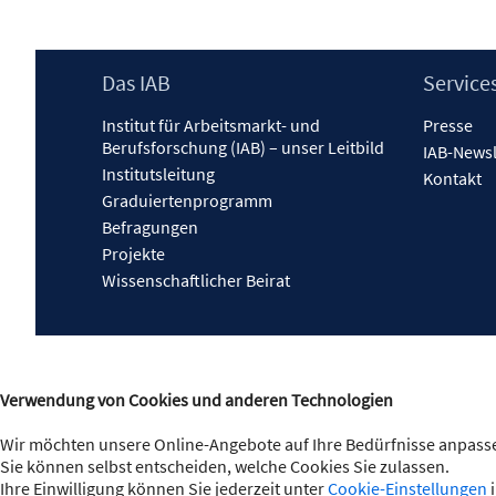
Footer
Das IAB
Service
Inhalt
Institut für Arbeitsmarkt- und
Presse
Berufsforschung (IAB) – unser Leitbild
IAB-Newsl
Institutsleitung
Kontakt
Graduiertenprogramm
Befragungen
Projekte
Wissenschaftlicher Beirat
Verwendung von Cookies und anderen Technologien
Wir möchten unsere Online-Angebote auf Ihre Bedürfnisse anpasse
Sie können selbst entscheiden, welche Cookies Sie zulassen.
Ihre Einwilligung können Sie jederzeit unter
Cookie-Einstellungen
i