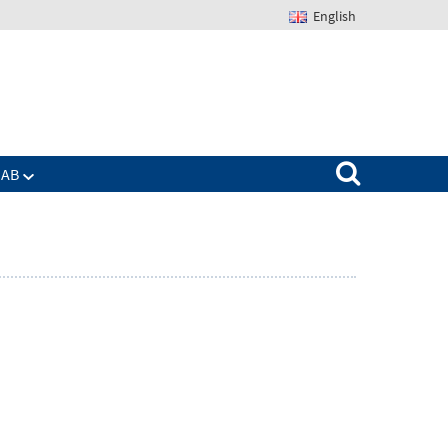
English
Suchen nach:
IAB
Zeige
enü
Untermenü
für
Das
IAB