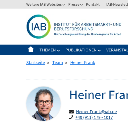
Springe
Weitere IAB Websites
Presse
Kontakt
IAB-Newslet
Zeige
Zeige
zum
Untermenü
Untermenü
Inhalt
für
für
Weitere
Presse
IAB
Websites
THEMEN
PUBLIKATIONEN
VERANSTA
Zeige
Zeige
Untermenü
Untermenü
Startseite
»
Team
»
Heiner Frank
für
für
Themen
Publikationen
Heiner
Fra
Heiner.Frank@iab.de
+49 (911) 179 - 1017